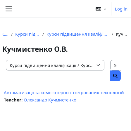
Skip to main content
Log in
Side panel
Courses
Курси підвищення кваліфікації
Курси підвищення кваліфікації науково-педагогічних працівників 2022 р.
Кучмистенко О.В.
Кучмистенко О.В.
Sear
Course categories
Search 
Автоматизації та комп'ютерно-інтегрованих технологій
Teacher:
Олександр Кучмистенко