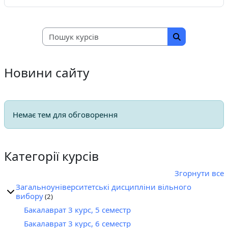
в
Пошук курсів
о
Пошук курсів
р
Новини сайту
и
т
Немає тем для обговорення
и
Категорії курсів
в
Згорнути все
і
Загальноуніверситетські дисципліни вільного
вибору
(2)
д
Бакалаврат 3 курс, 5 семестр
е
Бакалаврат 3 курс, 6 семестр