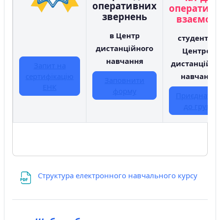
оперативних
оперативн
звернень
взаємоді
в Центр
студентів 
дистанційного
Центром
навчання
дистанційно
Запит на
сертифікацію
навчання
Заповнити
ЕНК
форму
Приєднатис
до групи
Структура електронного навчального курсу
Файл