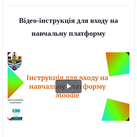
Відео-інструкція
для входу на
навчальну платформу
В
і
д
т