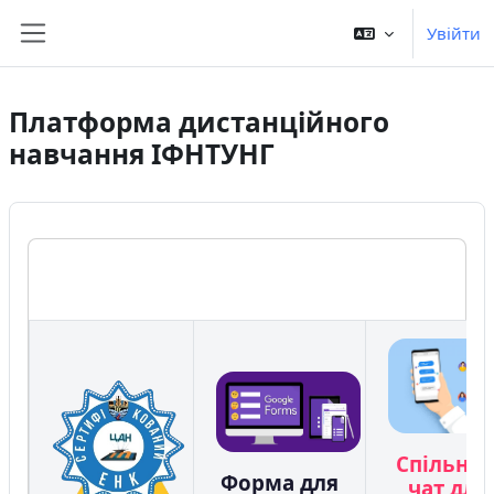
Перейти до головного вмісту
Увійти
Бокова панель
Платформа дистанційного
навчання ІФНТУНГ
Спільни
Форма для
чат для