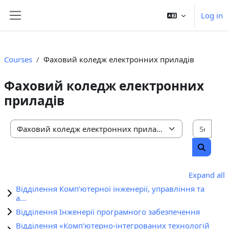
Skip to main content
Log in
Side panel
Courses
Фаховий коледж електронних приладів
Фаховий коледж електронних
приладів
Sear
Course categories
Search 
Expand all
Відділення Комп'ютерної інженерії, управління та
а...
Відділення Інженерії програмного забезпечення
Відділення «Комп'ютерно-інтегрованих технологій