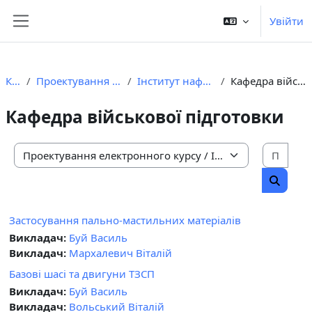
Перейти до головного вмісту
Увійти
Бокова панель
Курси
Проектування електронного курсу
Інститут нафтогазової інженерії
Кафедра військової підготовки
Кафедра військової підготовки
Пошу
Категорії курсів
Пошук 
Застосування пально-мастильних матеріалів
Викладач:
Буй Василь
Викладач:
Мархалевич Віталій
Базові шасі та двигуни ТЗСП
Викладач:
Буй Василь
Викладач:
Вольський Віталій