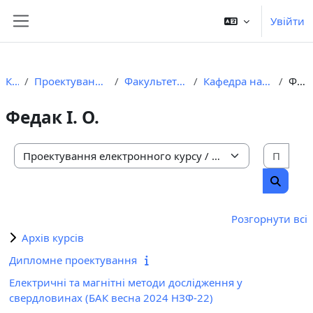
Перейти до головного вмісту
Увійти
Бокова панель
Курси
Проектування електронного курсу
Факультет природничих наук
Кафедра нафтогазової геофізики
Федак І. О.
Федак І. О.
Пошу
Категорії курсів
Пошук 
Розгорнути всі
Архів курсів
Дипломне проектування
Електричні та магнітні методи дослідження у
свердловинах (БАК весна 2024 НЗФ-22)