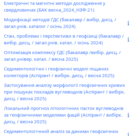
Електричні та магнітні методи дослідження у
свердловинах (БАК весна_2024_НЗФ-21)
Модифікації методів ГДС (бакалавр / вибір. дисц. /
загал.унів. каталог / осінь 2024)
Стан, проблеми і перспективи в геофізиці (бакалавр /
вибір. дисц. / загал.унів. катал. / осінь 2024)
Оптимізація комплексу ГДС (бакалавр /вибір. дисц. /
загал.універ. катал. / весна 2025)
Седиментологічні і геофізичні моделі піщаних
колекторів (Аспірант / вибірк. дисц. / весна 2025)
Застосування аналізу морфології геофізичних кривих
при пошуках покладів вуглеводнів (Аспірант / вибірк.
дисц. / весна 2025)
Локальний прогноз літологічних пасток вуглеводнів
за геофізичними моделями фацій (Аспірант / вибірк.
дисц. / весна 2025)
Седиментологічний аналіз за даними геофізичних