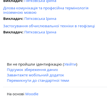
Викладач:
Пятковська Ірина
Ділова комунікація та професійна термінологія
іноземною мовою
Викладач:
Пятковська Ірина
Застосування обчислювальної техніки в геофізиці
Викладач:
Пятковська Ірина
Ви не пройшли ідентифікацію (
Увійти
)
Підсумок збереження даних
Завантажте мобільний додаток
Перемикнути до стандартної теми
На основі
Moodle