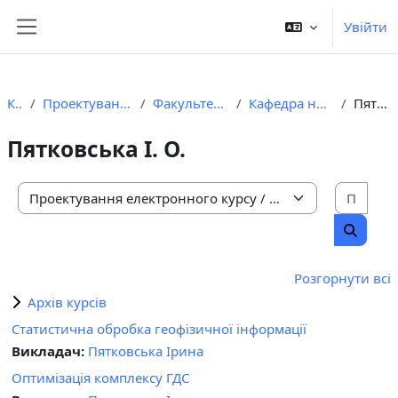
Перейти до головного вмісту
Увійти
Бокова панель
Курси
Проектування електронного курсу
Факультет природничих наук
Кафедра нафтогазової геофізики
Пятковська І. О.
Пятковська І. О.
Пошу
Категорії курсів
Пошук 
Розгорнути всі
Архів курсів
Статистична обробка геофізичної інформації
Викладач:
Пятковська Ірина
Оптимізація комплексу ГДС