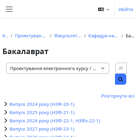
Перейти до головного вмісту
Увійти
Бокова панель
Курси
Проектування електронного курсу
Факультет природничих наук
Кафедра нафтогазової геофізики
Бакалаврат
Бакалаврат
Пошу
Категорії курсів
Пошук 
Розгорнути всі
Випуск 2024 року (НЗФ-20-1)
Випуск 2025 року (НЗФ-21-1)
Випуск 2026 року (НЗФ-22-1, НЗФз-22-1)
Випуск 2027 року (НЗФ-23-1)
Випуск 2028 року (НЗФ-24-1)