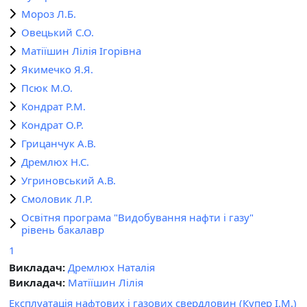
Мороз Л.Б.
Овецький С.О.
Матіїшин Лілія Ігорівна
Якимечко Я.Я.
Псюк М.О.
Кондрат Р.М.
Кондрат О.Р.
Грицанчук А.В.
Дремлюх Н.С.
Угриновський А.В.
Смоловик Л.Р.
Освітня програма "Видобування нафти і газу"
рівень бакалавр
1
Викладач:
Дремлюх Наталія
Викладач:
Матіїшин Лілія
Експлуатація нафтових і газових свердловин (Купер І.М.)