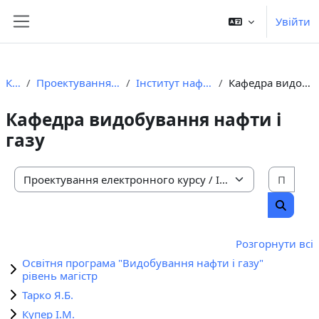
Перейти до головного вмісту
Увійти
Бокова панель
Курси
Проектування електронного курсу
Інститут нафтогазової інженерії
Кафедра видобування нафти і газу
Кафедра видобування нафти і
газу
Пошу
Категорії курсів
Пошук 
Розгорнути всі
Освітня програма "Видобування нафти і газу"
рівень магістр
Тарко Я.Б.
Купер І.М.